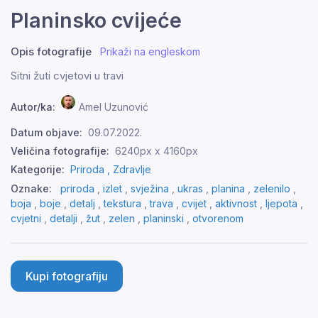
Planinsko cvijeće
Opis fotografije
Prikaži na engleskom
Sitni žuti cvjetovi u travi
Autor/ka:
Amel Uzunović
Datum objave:
09.07.2022.
Veličina fotografije:
6240px x 4160px
Kategorije:
Priroda ,
Zdravlje
Oznake:
priroda
,
izlet
,
svježina
,
ukras
,
planina
,
zelenilo
,
boja
,
boje
,
detalj
,
tekstura
,
trava
,
cvijet
,
aktivnost
,
ljepota
,
cvjetni
,
detalji
,
žut
,
zelen
,
planinski
,
otvorenom
Kupi fotografiju