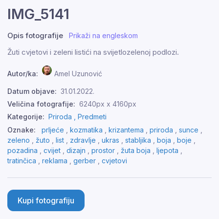
IMG_5141
Opis fotografije
Prikaži na engleskom
Žuti cvjetovi i zeleni listići na svijetlozelenoj podlozi.
Autor/ka:
Amel Uzunović
Datum objave:
31.01.2022.
Veličina fotografije:
6240px x 4160px
Kategorije:
Priroda ,
Predmeti
Oznake:
prljeće
,
kozmatika
,
krizantema
,
priroda
,
sunce
,
zeleno
,
žuto
,
list
,
zdravlje
,
ukras
,
stabljika
,
boja
,
boje
,
pozadina
,
cvijet
,
dizajn
,
prostor
,
žuta boja
,
ljepota
,
tratinčica
,
reklama
,
gerber
,
cvjetovi
Kupi fotografiju