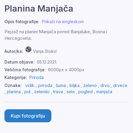
Planina Manjača
Opis fotografije
Prikaži na engleskom
Pejzaž na planini Manjača pored Banjaluke, Bosna i
Hercegovina.
Autor/ka:
Vanja Stokić
Datum objave:
05.12.2021.
Veličina fotografije:
6000px x 4000px
Kategorije:
Priroda
Oznake:
vidik
,
priroda
,
šuma
,
biljka
,
zeleno
,
drvo
,
drveće
,
planina
,
put
,
zelenilo
,
trava
,
selo
,
pogled
,
manjača
Kupi fotografiju