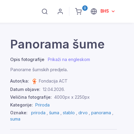
0
BHS
Panorama šume
Opis fotografije
Prikaži na engleskom
Panorame šumskih predjela.
Autor/ka:
Fondacija ACT
Datum objave:
12.04.2026.
Veličina fotografije:
4000px x 2250px
Kategorije:
Priroda
Oznake:
priroda
,
šuma
,
stablo
,
drvo
,
panorama
,
suma