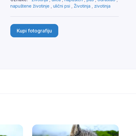
napuštene životinje
,
ulični psi
,
Životinja
,
zivotinja
Kupi fotografiju