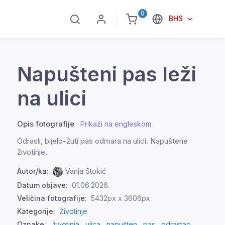
0
BHS
Napušteni pas leži
na ulici
Opis fotografije
Prikaži na engleskom
Odrasli, bijelo-žuti pas odmara na ulici. Napuštene
životinje.
Autor/ka:
Vanja Stokić
Datum objave:
01.06.2026.
Veličina fotografije:
5432px x 3606px
Kategorije:
Životinje
Oznake:
životinja
,
ulica
,
napušten
,
pas
,
odrastao
,