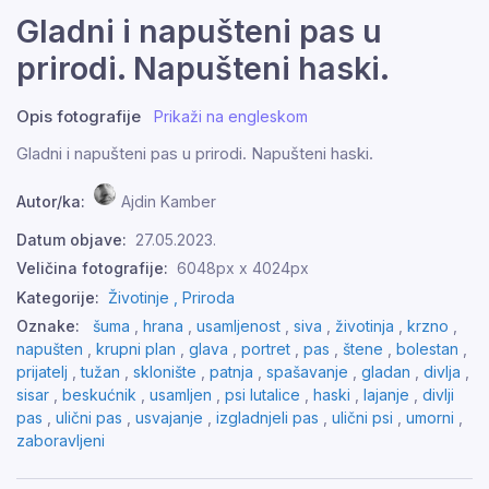
Gladni i napušteni pas u
prirodi. Napušteni haski.
Opis fotografije
Prikaži na engleskom
Gladni i napušteni pas u prirodi. Napušteni haski.
Autor/ka:
Ajdin Kamber
Datum objave:
27.05.2023.
Veličina fotografije:
6048px x 4024px
Kategorije:
Životinje ,
Priroda
Oznake:
šuma
,
hrana
,
usamljenost
,
siva
,
životinja
,
krzno
,
napušten
,
krupni plan
,
glava
,
portret
,
pas
,
štene
,
bolestan
,
prijatelj
,
tužan
,
sklonište
,
patnja
,
spašavanje
,
gladan
,
divlja
,
sisar
,
beskućnik
,
usamljen
,
psi lutalice
,
haski
,
lajanje
,
divlji
pas
,
ulični pas
,
usvajanje
,
izgladnjeli pas
,
ulični psi
,
umorni
,
zaboravljeni