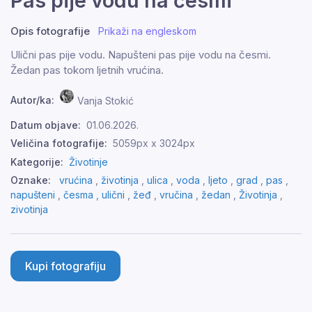
Pas pije vodu na česmi
Opis fotografije
Prikaži na engleskom
Ulični pas pije vodu. Napušteni pas pije vodu na česmi.
Žedan pas tokom ljetnih vrućina.
Autor/ka:
Vanja Stokić
Datum objave:
01.06.2026.
Veličina fotografije:
5059px x 3024px
Kategorije:
Životinje
Oznake:
vrućina
,
životinja
,
ulica
,
voda
,
ljeto
,
grad
,
pas
,
napušteni
,
česma
,
ulični
,
žeđ
,
vručina
,
žedan
,
Životinja
,
zivotinja
Kupi fotografiju