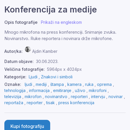
Konferencija za medije
Opis fotografije
Prikaži na engleskom
Mnogo mikrofona na press konferenciji. Snimanje zvuka.
Novinarstvo. Ruke reportera i novinara drže mikrofone.
Autor/ka:
Ajdin Kamber
Datum objave:
30.06.2023.
Veličina fotografije:
5964px x 4024px
Kategorije:
Ljudi ,
Znakovi i simboli
Oznake:
ljudi
,
mediji
,
štampa
,
kamera
,
ruka
,
oprema
,
tehnologija
,
informacija
,
emitiranje
,
uživo
,
mikrofoni
,
televizija
,
mikrofon
,
novinarstvo
,
reporteri
,
intervju
,
novinar
,
reportaža
,
reporter
,
tisak
,
press konferencija
Kupi fotografiju