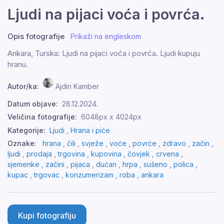
Ljudi na pijaci voća i povrća.
Opis fotografije
Prikaži na engleskom
Ankara, Turska: Ljudi na pijaci voća i povrća. Ljudi kupuju
hranu.
Autor/ka:
Ajdin Kamber
Datum objave:
28.12.2024.
Veličina fotografije:
6048px x 4024px
Kategorije:
Ljudi ,
Hrana i piće
Oznake:
hrana
,
čili
,
svježe
,
voće
,
povrće
,
zdravo
,
začin
,
ljudi
,
prodaja
,
trgovina
,
kupovina
,
čovjek
,
crvena
,
sjemenke
,
začini
,
pijaca
,
dućan
,
hrpa
,
sušeno
,
polica
,
kupac
,
trgovac
,
konzumerizam
,
roba
,
ankara
Kupi fotografiju