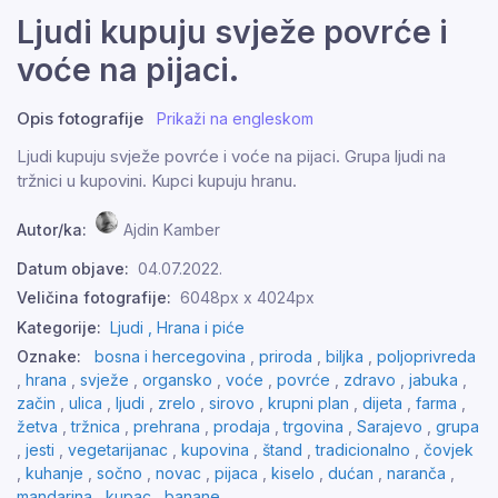
Ljudi kupuju svježe povrće i
voće na pijaci.
Opis fotografije
Prikaži na engleskom
Ljudi kupuju svježe povrće i voće na pijaci. Grupa ljudi na
tržnici u kupovini. Kupci kupuju hranu.
Autor/ka:
Ajdin Kamber
Datum objave:
04.07.2022.
Veličina fotografije:
6048px x 4024px
Kategorije:
Ljudi ,
Hrana i piće
Oznake:
bosna i hercegovina
,
priroda
,
biljka
,
poljoprivreda
,
hrana
,
svježe
,
organsko
,
voće
,
povrće
,
zdravo
,
jabuka
,
začin
,
ulica
,
ljudi
,
zrelo
,
sirovo
,
krupni plan
,
dijeta
,
farma
,
žetva
,
tržnica
,
prehrana
,
prodaja
,
trgovina
,
Sarajevo
,
grupa
,
jesti
,
vegetarijanac
,
kupovina
,
štand
,
tradicionalno
,
čovjek
,
kuhanje
,
sočno
,
novac
,
pijaca
,
kiselo
,
dućan
,
naranča
,
mandarina
,
kupac
,
banane