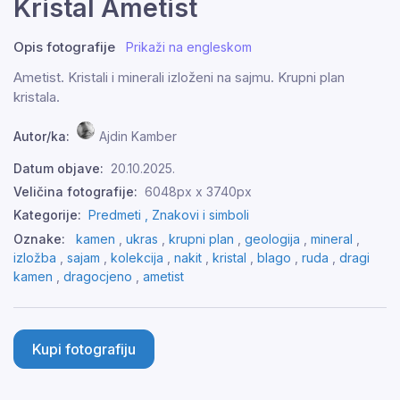
Kristal Ametist
Opis fotografije
Prikaži na engleskom
Ametist. Kristali i minerali izloženi na sajmu. Krupni plan
kristala.
Autor/ka:
Ajdin Kamber
Datum objave:
20.10.2025.
Veličina fotografije:
6048px x 3740px
Kategorije:
Predmeti ,
Znakovi i simboli
Oznake:
kamen
,
ukras
,
krupni plan
,
geologija
,
mineral
,
izložba
,
sajam
,
kolekcija
,
nakit
,
kristal
,
blago
,
ruda
,
dragi
kamen
,
dragocjeno
,
ametist
Kupi fotografiju