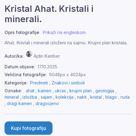
Kristal Ahat. Kristali i
minerali.
Opis fotografije
Prikaži na engleskom
Ahat. Kristali i minerali izloženi na sajmu. Krupni plan kristala.
Autor/ka:
Ajdin Kamber
Datum objave:
17.10.2025.
Veličina fotografije:
6048px x 4024px
Kategorije:
Predmeti ,
Znakovi i simboli
Oznake:
ahat
,
kamen
,
ukras
,
krupni plan
,
geologija
,
mineral
,
izložba
,
sajam
,
kolekcija
,
nakit
,
kristal
,
blago
,
ruda
,
dragi kamen
,
dragocjeno
Kupi fotografiju