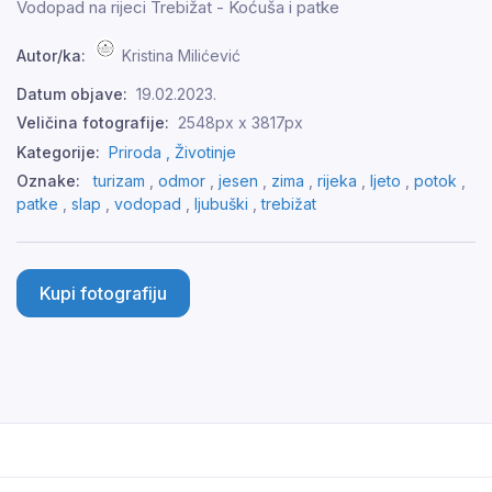
Vodopad na rijeci Trebižat - Koćuša i patke
Autor/ka:
Kristina Milićević
Datum objave:
19.02.2023.
Veličina fotografije:
2548px x 3817px
Kategorije:
Priroda ,
Životinje
Oznake:
turizam
,
odmor
,
jesen
,
zima
,
rijeka
,
ljeto
,
potok
,
patke
,
slap
,
vodopad
,
ljubuški
,
trebižat
Kupi fotografiju