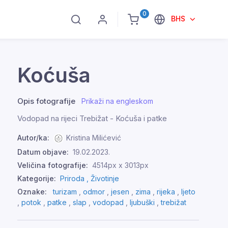
0
BHS
Koćuša
Opis fotografije
Prikaži na engleskom
Vodopad na rijeci Trebižat - Koćuša i patke
Autor/ka:
Kristina Milićević
Datum objave:
19.02.2023.
Veličina fotografije:
4514px x 3013px
Kategorije:
Priroda ,
Životinje
Oznake:
turizam
,
odmor
,
jesen
,
zima
,
rijeka
,
ljeto
,
potok
,
patke
,
slap
,
vodopad
,
ljubuški
,
trebižat