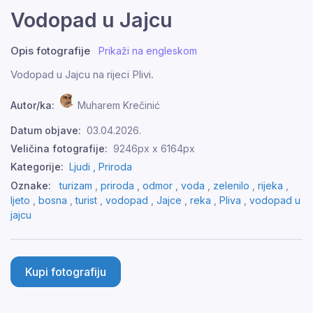
Vodopad u Jajcu
Opis fotografije
Prikaži na engleskom
Vodopad u Jajcu na rijeci Plivi.
Autor/ka:
Muharem Krečinić
Datum objave:
03.04.2026.
Veličina fotografije:
9246px x 6164px
Kategorije:
Ljudi ,
Priroda
Oznake:
turizam
,
priroda
,
odmor
,
voda
,
zelenilo
,
rijeka
,
ljeto
,
bosna
,
turist
,
vodopad
,
Jajce
,
reka
,
Pliva
,
vodopad u
jajcu
Kupi fotografiju