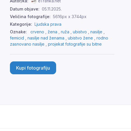
Autor/ka:
eTrafika.net
Datum objave:
05.11.2025.
Veličina fotografije:
5616px x 3744px
Kategorije:
Ljudska prava
Oznake:
crveno
,
žena
,
ruža
,
ubistvo
,
nasilje
,
femicid
,
nasilje nad ženama
,
ubistvo žene
,
rodno
zasnovano nasilje
,
projekat fotografije su bitne
Kupi fotografiju