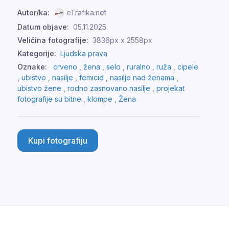
Autor/ka:
eTrafika.net
Datum objave:
05.11.2025.
Veličina fotografije:
3836px x 2558px
Kategorije:
Ljudska prava
Oznake:
crveno
,
žena
,
selo
,
ruralno
,
ruža
,
cipele
,
ubistvo
,
nasilje
,
femicid
,
nasilje nad ženama
,
ubistvo žene
,
rodno zasnovano nasilje
,
projekat
fotografije su bitne
,
klompe
,
Žena
Kupi fotografiju