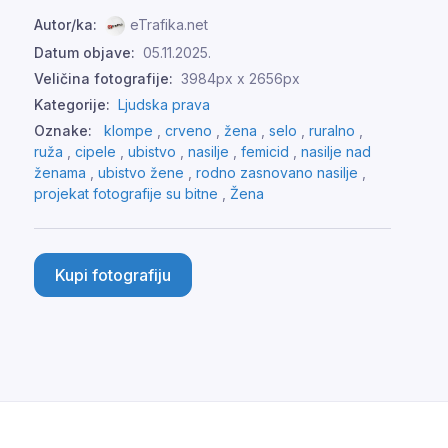
Autor/ka:
eTrafika.net
Datum objave:
05.11.2025.
Veličina fotografije:
3984px x 2656px
Kategorije:
Ljudska prava
Oznake:
klompe
,
crveno
,
žena
,
selo
,
ruralno
,
ruža
,
cipele
,
ubistvo
,
nasilje
,
femicid
,
nasilje nad
ženama
,
ubistvo žene
,
rodno zasnovano nasilje
,
projekat fotografije su bitne
,
Žena
Kupi fotografiju