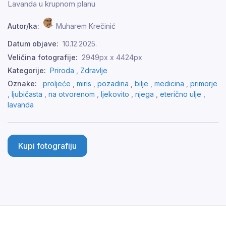
Lavanda u krupnom planu
Autor/ka:
Muharem Krečinić
Datum objave:
10.12.2025.
Veličina fotografije:
2949px x 4424px
Kategorije:
Priroda ,
Zdravlje
Oznake:
proljeće
,
miris
,
pozadina
,
bilje
,
medicina
,
primorje
,
ljubičasta
,
na otvorenom
,
ljekovito
,
njega
,
eterično ulje
,
lavanda
Kupi fotografiju