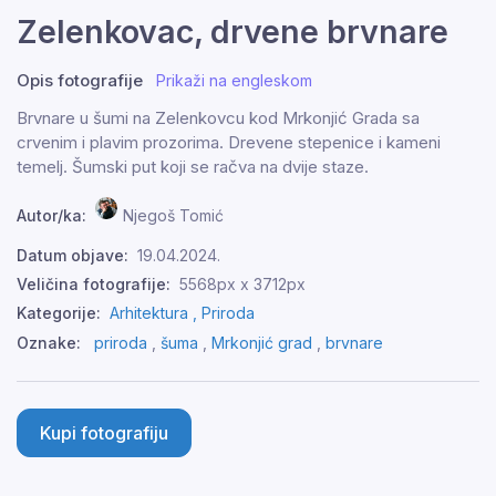
Zelenkovac, drvene brvnare
Opis fotografije
Prikaži na engleskom
Brvnare u šumi na Zelenkovcu kod Mrkonjić Grada sa
crvenim i plavim prozorima. Drevene stepenice i kameni
temelj. Šumski put koji se račva na dvije staze.
Autor/ka:
Njegoš Tomić
Datum objave:
19.04.2024.
Veličina fotografije:
5568px x 3712px
Kategorije:
Arhitektura ,
Priroda
Oznake:
priroda
,
šuma
,
Mrkonjić grad
,
brvnare
Kupi fotografiju