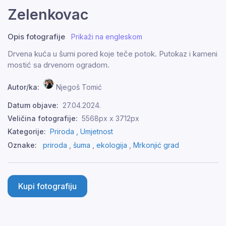
Zelenkovac
Opis fotografije
Prikaži na engleskom
Drvena kuća u šumi pored koje teče potok. Putokaz i kameni
mostić sa drvenom ogradom.
Autor/ka:
Njegoš Tomić
Datum objave:
27.04.2024.
Veličina fotografije:
5568px x 3712px
Kategorije:
Priroda ,
Umjetnost
Oznake:
priroda
,
šuma
,
ekologija
,
Mrkonjić grad
Kupi fotografiju