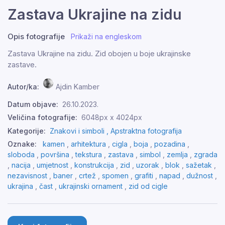
Zastava Ukrajine na zidu
Opis fotografije
Prikaži na engleskom
Zastava Ukrajine na zidu. Zid obojen u boje ukrajinske
zastave.
Autor/ka:
Ajdin Kamber
Datum objave:
26.10.2023.
Veličina fotografije:
6048px x 4024px
Kategorije:
Znakovi i simboli ,
Apstraktna fotografija
Oznake:
kamen
,
arhitektura
,
cigla
,
boja
,
pozadina
,
sloboda
,
površina
,
tekstura
,
zastava
,
simbol
,
zemlja
,
zgrada
,
nacija
,
umjetnost
,
konstrukcija
,
zid
,
uzorak
,
blok
,
sažetak
,
nezavisnost
,
baner
,
crtež
,
spomen
,
grafiti
,
napad
,
dužnost
,
ukrajina
,
čast
,
ukrajinski ornament
,
zid od cigle