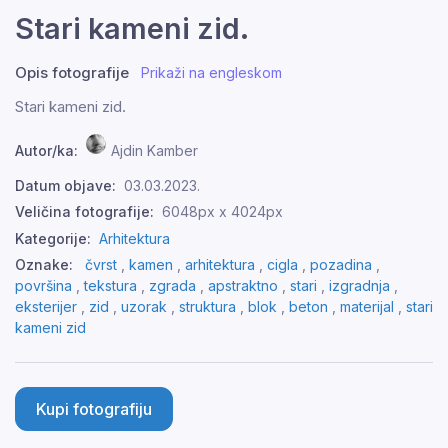
Stari kameni zid.
Opis fotografije
Prikaži na engleskom
Stari kameni zid.
Autor/ka:
Ajdin Kamber
Datum objave:
03.03.2023.
Veličina fotografije:
6048px x 4024px
Kategorije:
Arhitektura
Oznake:
čvrst
,
kamen
,
arhitektura
,
cigla
,
pozadina
,
površina
,
tekstura
,
zgrada
,
apstraktno
,
stari
,
izgradnja
,
eksterijer
,
zid
,
uzorak
,
struktura
,
blok
,
beton
,
materijal
,
stari
kameni zid
Kupi fotografiju