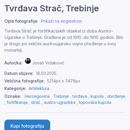
Tvrđava Strač, Trebinje
Opis fotografije
Prikaži na engleskom
Tvrđava Strač je fortifikacijskih objekat iz doba Austro-
Ugarske u Trebinje. Građena je od 1910. do 1916. godine. Bilo
je drugo po veličini austrougarsko vojno utvrđenje u ovoj
monarhiji.
Autor/ka:
Jovan Vidaković
Datum objave:
18.03.2025.
Veličina fotografije:
5214px x 3476px
Kategorije:
Arhitektura
Oznake:
Hercegovina
,
Trebinje
,
tvrđava
,
kupola
,
utvrđenje
,
fortifikacija
,
strač
,
austro-ugradska
,
topovska kupola
Kupi fotografiju