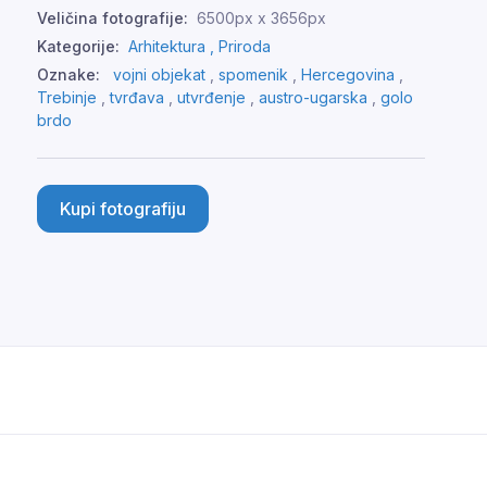
Veličina fotografije:
6500px x 3656px
Kategorije:
Arhitektura ,
Priroda
Oznake:
vojni objekat
,
spomenik
,
Hercegovina
,
Trebinje
,
tvrđava
,
utvrđenje
,
austro-ugarska
,
golo
brdo
Kupi fotografiju