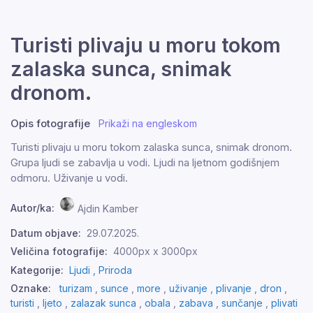
Turisti plivaju u moru tokom
zalaska sunca, snimak
dronom.
Opis fotografije
Prikaži na engleskom
Turisti plivaju u moru tokom zalaska sunca, snimak dronom.
Grupa ljudi se zabavlja u vodi. Ljudi na ljetnom godišnjem
odmoru. Uživanje u vodi.
Autor/ka:
Ajdin Kamber
Datum objave:
29.07.2025.
Veličina fotografije:
4000px x 3000px
Kategorije:
Ljudi ,
Priroda
Oznake:
turizam
,
sunce
,
more
,
uživanje
,
plivanje
,
dron
,
turisti
,
ljeto
,
zalazak sunca
,
obala
,
zabava
,
sunčanje
,
plivati