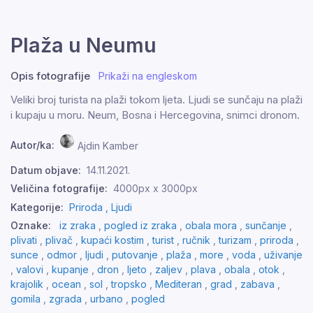
Plaža u Neumu
Opis fotografije
Prikaži na engleskom
Veliki broj turista na plaži tokom ljeta. Ljudi se sunčaju na plaži
i kupaju u moru. Neum, Bosna i Hercegovina, snimci dronom.
Autor/ka:
Ajdin Kamber
Datum objave:
14.11.2021.
Veličina fotografije:
4000px x 3000px
Kategorije:
Priroda ,
Ljudi
Oznake:
iz zraka
,
pogled iz zraka
,
obala mora
,
sunčanje
,
plivati
,
plivač
,
kupaći kostim
,
turist
,
ručnik
,
turizam
,
priroda
,
sunce
,
odmor
,
ljudi
,
putovanje
,
plaža
,
more
,
voda
,
uživanje
,
valovi
,
kupanje
,
dron
,
ljeto
,
zaljev
,
plava
,
obala
,
otok
,
krajolik
,
ocean
,
sol
,
tropsko
,
Mediteran
,
grad
,
zabava
,
gomila
,
zgrada
,
urbano
,
pogled