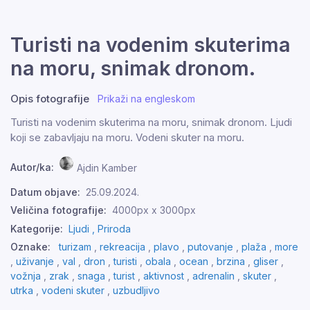
Turisti na vodenim skuterima
na moru, snimak dronom.
Opis fotografije
Prikaži na engleskom
Turisti na vodenim skuterima na moru, snimak dronom. Ljudi
koji se zabavljaju na moru. Vodeni skuter na moru.
Autor/ka:
Ajdin Kamber
Datum objave:
25.09.2024.
Veličina fotografije:
4000px x 3000px
Kategorije:
Ljudi ,
Priroda
Oznake:
turizam
,
rekreacija
,
plavo
,
putovanje
,
plaža
,
more
,
uživanje
,
val
,
dron
,
turisti
,
obala
,
ocean
,
brzina
,
gliser
,
vožnja
,
zrak
,
snaga
,
turist
,
aktivnost
,
adrenalin
,
skuter
,
utrka
,
vodeni skuter
,
uzbudljivo