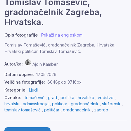
Tomislav Tomašević,
gradonačelnik Zagreba,
Hrvatska.
Opis fotografije
Prikaži na engleskom
Tomislav Tomašević, gradonačelnik Zagreba, Hrvatska.
Hrvatski političar Tomislav Tomašević.
Autor/ka:
Ajdin Kamber
Datum objave:
17.05.2026.
Veličina fotografije:
6048px x 3716px
Kategorije:
Ljudi
Oznake:
tomašević
,
grad
,
politika
,
hrvatska
,
vodstvo
,
hrvatski
,
administracija
,
politicar
,
gradonačelnik
,
službenik
,
tomislav tomašević
,
političar
,
gradonacelnik
,
zagreb