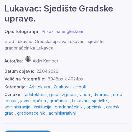
Lukavac: Sjedište Gradske
uprave.
Opis fotografije
Prikaži na engleskom
Grad Lukavac. Gradska uprava Lukavac i sjedište
gradonačelnika Lukavca.
Autor/ka:
Ajdin Kamber
Datum objave:
22.04.2026.
Veličina fotografije:
6048px x 4024px
Kategorije:
Arhitektura ,
Znakovi i simboli
Oznake:
arhitektura
,
grad
,
zgrada
,
vlada
,
dvorana
,
ured
,
centar
,
javni
,
općina
,
građanski
,
Lukavac
,
sjedište
,
administracija
,
institucija
,
gradonačelnik
,
općinski
,
gradski
grad
,
gradonacelnik
,
administrativni