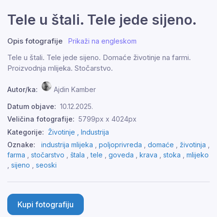
Tele u štali. Tele jede sijeno.
Opis fotografije
Prikaži na engleskom
Tele u štali. Tele jede sijeno. Domaće životinje na farmi.
Proizvodnja mlijeka. Stočarstvo.
Autor/ka:
Ajdin Kamber
Datum objave:
10.12.2025.
Veličina fotografije:
5799px x 4024px
Kategorije:
Životinje ,
Industrija
Oznake:
industrija mlijeka
,
poljoprivreda
,
domaće
,
životinja
,
farma
,
stočarstvo
,
štala
,
tele
,
goveda
,
krava
,
stoka
,
mlijeko
,
sijeno
,
seoski
Kupi fotografiju