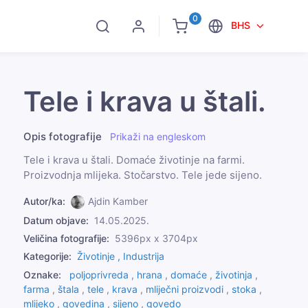
0
BHS
Tele i krava u štali.
Opis fotografije
Prikaži na engleskom
Tele i krava u štali. Domaće životinje na farmi.
Proizvodnja mlijeka. Stočarstvo. Tele jede sijeno.
Autor/ka:
Ajdin Kamber
Datum objave:
14.05.2025.
Veličina fotografije:
5396px x 3704px
Kategorije:
Životinje ,
Industrija
Oznake:
poljoprivreda
,
hrana
,
domaće
,
životinja
,
farma
,
štala
,
tele
,
krava
,
mliječni proizvodi
,
stoka
,
mlijeko
,
govedina
,
sijeno
,
govedo