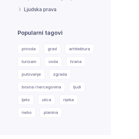
Ljudska prava
Popularni tagovi
priroda
grad
arhitektura
turizam
voda
hrana
putovanje
zgrada
bosna i hercegovina
ljudi
ljeto
ulica
rijeka
nebo
planina