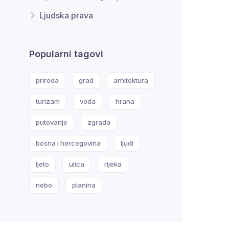
Ljudska prava
Popularni tagovi
priroda
grad
arhitektura
turizam
voda
hrana
putovanje
zgrada
bosna i hercegovina
ljudi
ljeto
ulica
rijeka
nebo
planina