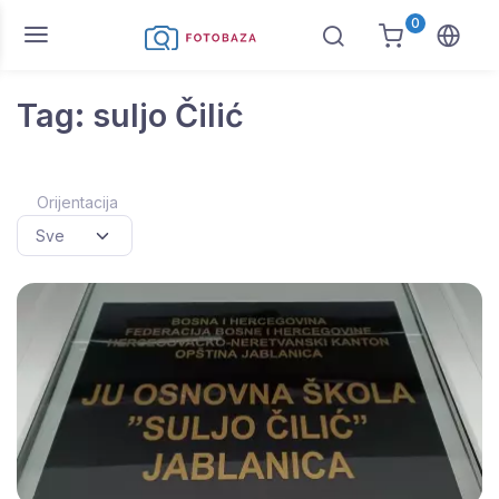
0
Tag: suljo Čilić
Orijentacija