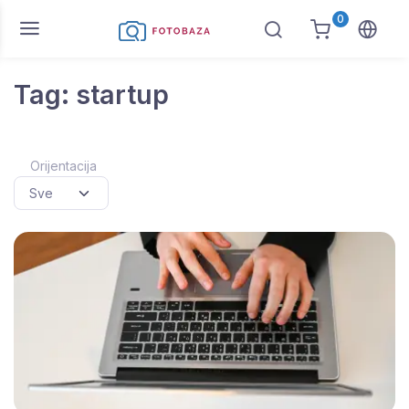
0
Tag: startup
Orijentacija