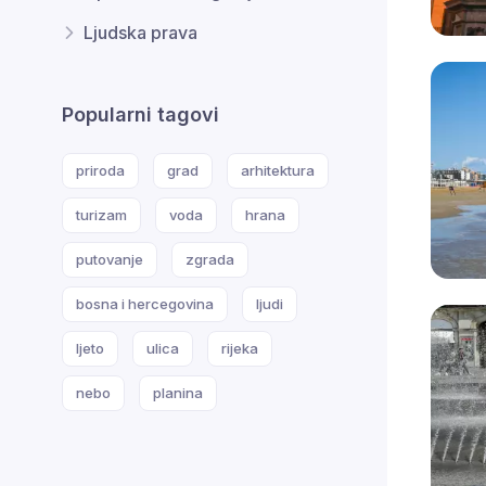
Ljudska prava
Popularni tagovi
priroda
grad
arhitektura
turizam
voda
hrana
putovanje
zgrada
bosna i hercegovina
ljudi
ljeto
ulica
rijeka
nebo
planina