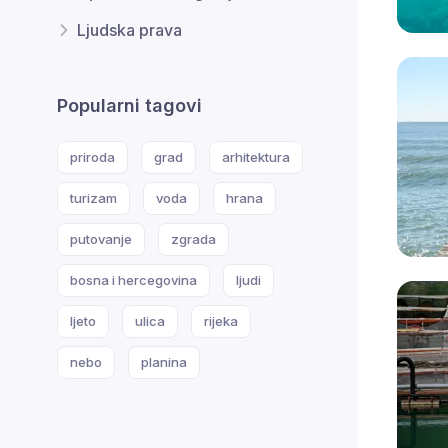
Ljudska prava
Popularni tagovi
priroda
grad
arhitektura
turizam
voda
hrana
putovanje
zgrada
bosna i hercegovina
ljudi
ljeto
ulica
rijeka
nebo
planina