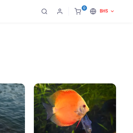
0
BHS