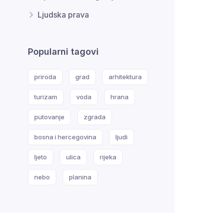
Ljudska prava
Popularni tagovi
priroda
grad
arhitektura
turizam
voda
hrana
putovanje
zgrada
bosna i hercegovina
ljudi
ljeto
ulica
rijeka
nebo
planina