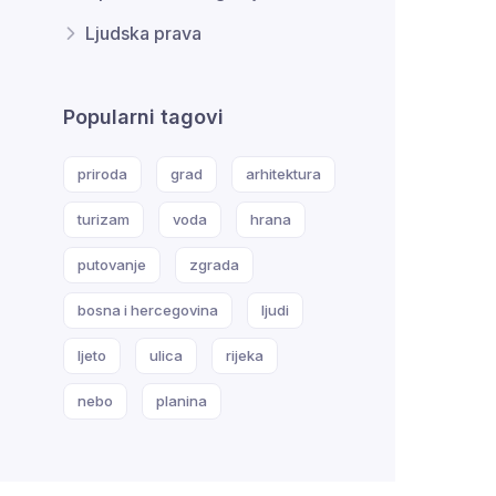
Ljudska prava
Popularni tagovi
priroda
grad
arhitektura
turizam
voda
hrana
putovanje
zgrada
bosna i hercegovina
ljudi
ljeto
ulica
rijeka
nebo
planina