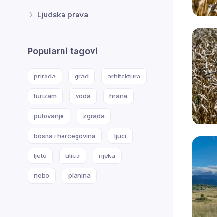
Ljudska prava
Popularni tagovi
priroda
grad
arhitektura
turizam
voda
hrana
putovanje
zgrada
bosna i hercegovina
ljudi
ljeto
ulica
rijeka
nebo
planina