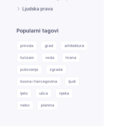
Ljudska prava
Popularni tagovi
priroda
grad
arhitektura
turizam
voda
hrana
putovanje
zgrada
bosna i hercegovina
ljudi
ljeto
ulica
rijeka
nebo
planina