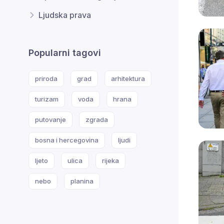
Ljudska prava
Popularni tagovi
priroda
grad
arhitektura
turizam
voda
hrana
putovanje
zgrada
bosna i hercegovina
ljudi
ljeto
ulica
rijeka
nebo
planina