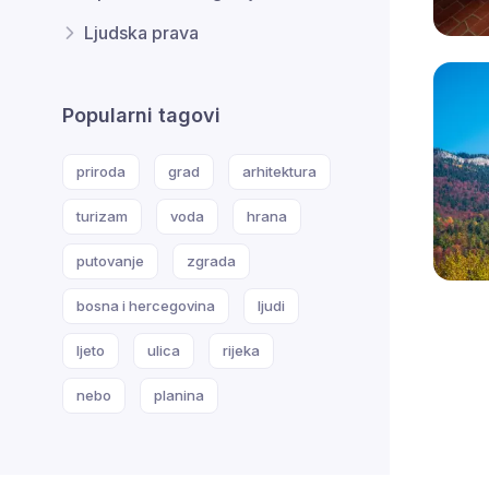
Ljudska prava
Popularni tagovi
priroda
grad
arhitektura
turizam
voda
hrana
putovanje
zgrada
bosna i hercegovina
ljudi
ljeto
ulica
rijeka
nebo
planina