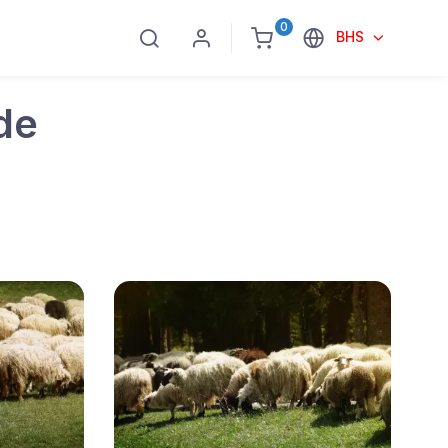
0
BHS
de