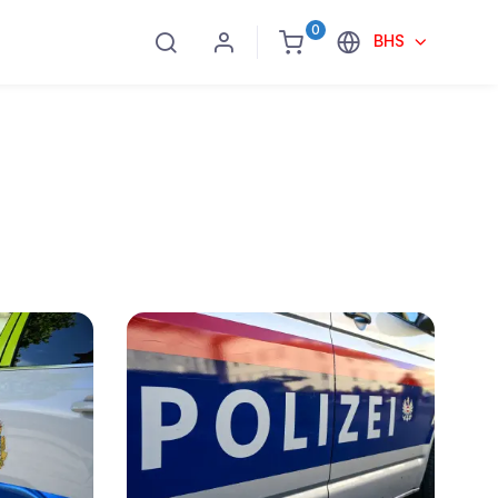
0
BHS