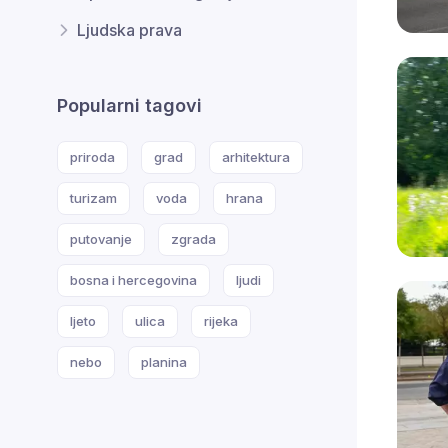
Ljudska prava
Popularni tagovi
priroda
grad
arhitektura
turizam
voda
hrana
putovanje
zgrada
bosna i hercegovina
ljudi
ljeto
ulica
rijeka
nebo
planina