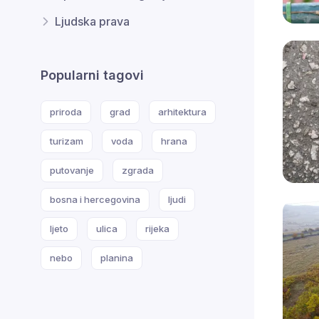
Ljudska prava
Popularni tagovi
priroda
grad
arhitektura
turizam
voda
hrana
putovanje
zgrada
bosna i hercegovina
ljudi
ljeto
ulica
rijeka
nebo
planina