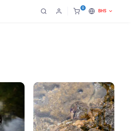
0
BHS