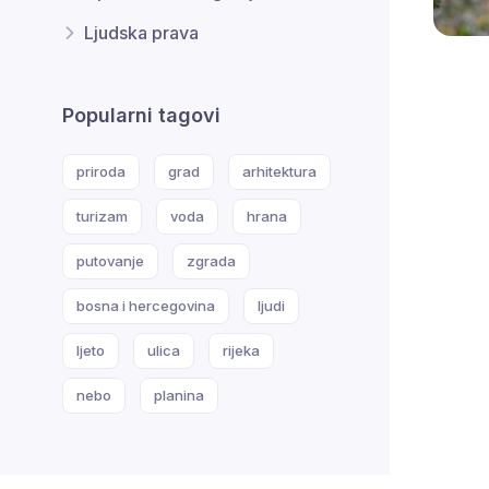
Ljudska prava
Popularni tagovi
priroda
grad
arhitektura
turizam
voda
hrana
putovanje
zgrada
bosna i hercegovina
ljudi
ljeto
ulica
rijeka
nebo
planina