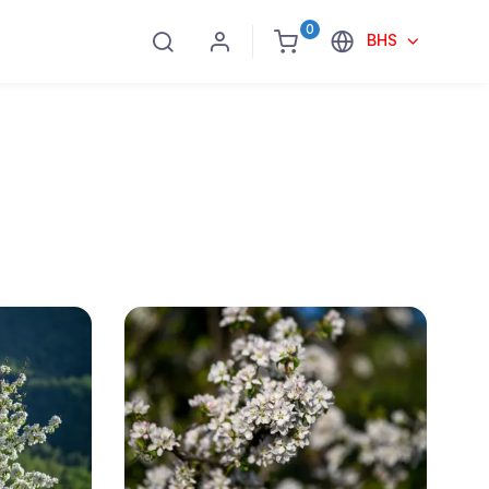
0
BHS