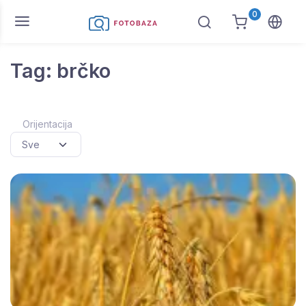
0
Tag: brčko
Orijentacija