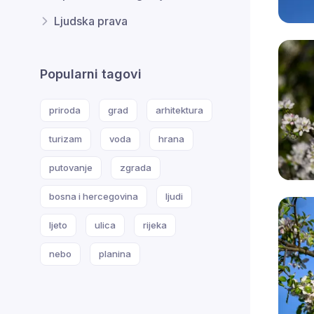
Ljudska prava
Popularni tagovi
priroda
grad
arhitektura
turizam
voda
hrana
putovanje
zgrada
bosna i hercegovina
ljudi
ljeto
ulica
rijeka
nebo
planina