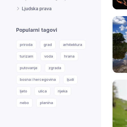
Ljudska prava
Popularni tagovi
priroda
grad
arhitektura
turizam
voda
hrana
putovanje
zgrada
bosna i hercegovina
ljudi
ljeto
ulica
rijeka
nebo
planina