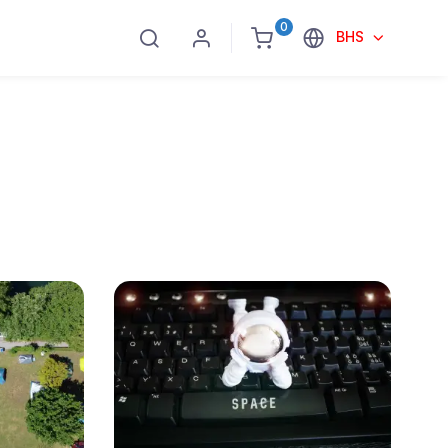
0
BHS